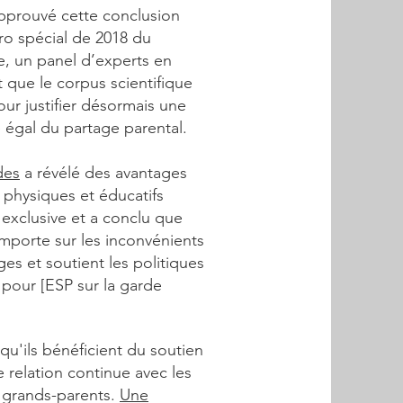
pprouvé cette conclusion
éro spécial de 2018 du
e, un panel d’experts en
nt que le corpus scientifique
our justifier désormais une
 égal du partage parental.
des
a révélé des avantages
physiques et éducatifs
 exclusive et a conclu que
emporte sur les inconvénients
s et soutient les politiques
pour [ESP sur la garde
squ'ils bénéficient du soutien
 relation continue avec les
s grands-parents.
Une