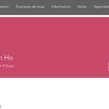
aison
À propos de nous
Information
Actes
Approbat
n Ho
0
Suivi
5